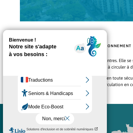
ACCUEIL
/
MON QUOTIDIEN
/
STATIONNEMENT 
La zone bleue est une zone dite de rencontres. Elle se 
à 20 km/h
. Ici, les cyclistes sont autorisés à circuler
Pour que ce partage de la route se fasse en toute sécur
cette nouvelle façon d’appréhender la circulation en 
MA VILLE
PROTECTION DES DONNÉES
MON QUOTIDIEN
PERSONNELLES