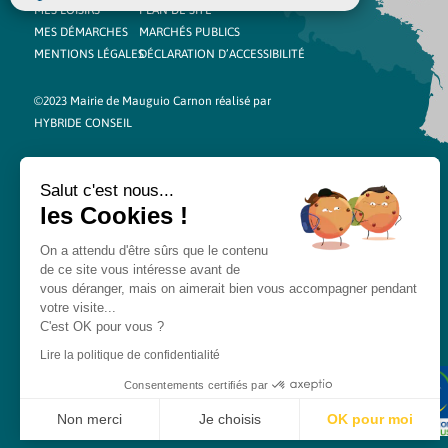
MES LOISIRS
PLAN DE SITE
MES DÉMARCHES
MARCHÉS PUBLICS
MENTIONS LÉGALES
DÉCLARATION D’ACCESSIBILITÉ
©2023 Mairie de Mauguio Carnon réalisé par
HYBRIDE CONSEIL
Salut c'est nous...
les Cookies !
On a attendu d'être sûrs que le contenu
de ce site vous intéresse avant de
vous déranger, mais on aimerait bien vous accompagner pendant
votre visite...
C'est OK pour vous ?
Lire la politique de confidentialité
Consentements certifiés par
Non merci
Je choisis
OK pour moi