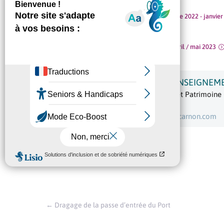
Appel à projet : Résidence / Exposition . octobre 2022 - janvie
Appel à projet : Exposition . Fevrier / mars - avril / mai 2023
INFORMATIONS ET RENSEIGNEM

Service Culture, Traditions et Patrimoine
Tél : 04 67 29 65 35
E-mail :
culture@mauguio-carnon.com
←
Dragage de la passe d’entrée du Port