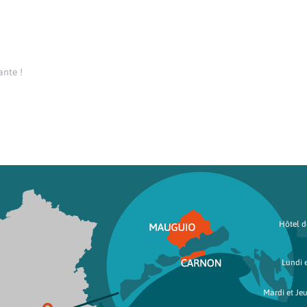
ante !
Hôtel de
Lundi e
Mardi et Jeu