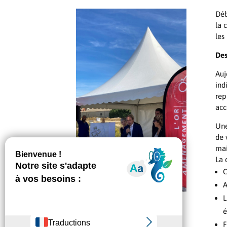
Déb
la 
les
Des
Auj
ind
rep
acc
Une
de 
mai
La 
C
A
L
é
F