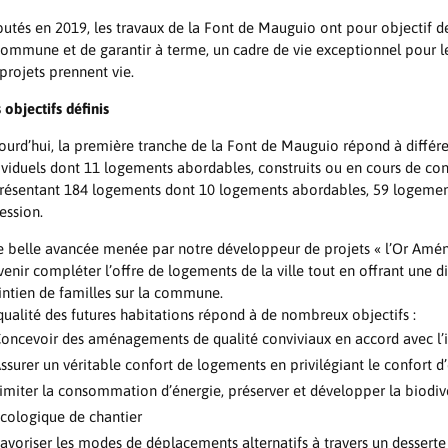
utés en 2019, les travaux de la Font de Mauguio ont pour objectif 
commune et de garantir à terme, un cadre de vie exceptionnel pour les 
 projets prennent vie.
 objectifs définis
ourd’hui, la première tranche de la Font de Mauguio répond à différ
ividuels dont 11 logements abordables, construits ou en cours de cons
résentant 184 logements dont 10 logements abordables, 59 logement
ession.
 belle avancée menée par notre développeur de projets « l’Or Amén
venir compléter l’offre de logements de la ville tout en offrant une d
ntien de familles sur la commune.
qualité des futures habitations répond à de nombreux objectifs :
oncevoir des aménagements de qualité conviviaux en accord avec l
ssurer un véritable confort de logements en privilégiant le confort d’
imiter la consommation d’énergie, préserver et développer la biod
cologique de chantier
avoriser les modes de déplacements alternatifs à travers un dessert