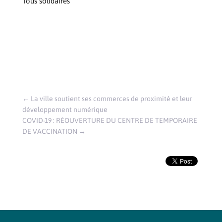
Tous solidaires
←
La ville soutient ses commerces de proximité et leur
développement numérique
COVID-19 : RÉOUVERTURE DU CENTRE DE TEMPORAIRE
DE VACCINATION
→