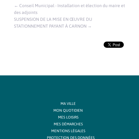
←
Conseil Municipal - Installation et élection du maire et
des adjoints
SUSPENSION DE LA MISE EN ŒUVRE DU
STATIONNEMENT PAYANT À CARNON
→
MA VILLE
MON QUOTIDIEN
MES LOISIRS
MES DÉMARCHES
MENTIONS LÉGALES
PROTECTION DES DONNÉES