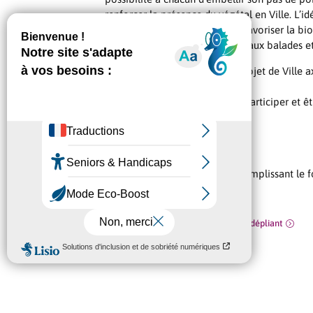
renforcer la présence du végétal en Ville. L’i
coup de pouce à la nature, de favoriser la biod
cheminements fleuris propices aux balades e
Cette action s’inscrit dans un projet de Ville 
qualité du cadre de vie.
Un projet auquel chacun peut participer et être
tout simple :
1 – Consultez
la charte
2 – Choisissez
vos fleurs
3 – Présentez votre projet en remplissant le 
ligne
en cliquant ici
Pour plus de détails, téléchargez le dépliant