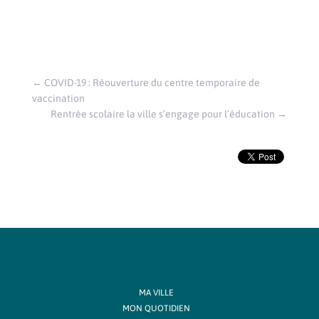
←
COVID-19 : Réouverture du centre temporaire de
vaccination
Rentrée scolaire la ville s’engage pour l’éducation
→
MA VILLE
MON QUOTIDIEN