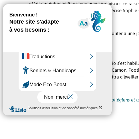
« Voilà maintenant 8 ans que nous organisons ce rasse
la ville avant leur rentrée au collège », précise So
Ainsi, ce sont plus de 200 élèves ont pu goûter à une 
prochain.
Ce jour-là, la Plaine des Sports de Mauguio s’est habi
partenaires (Athlétisme Mauguio, Aviron Carnon, Footbal
JO, … Nul doute que cette journée permettra d’éveille
La Ville souhaite un bel été à ces futurs collégiens et 