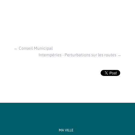
←
Conseil Municipal
Intempéries - Perturbations sur les routes
→
MA VILLE