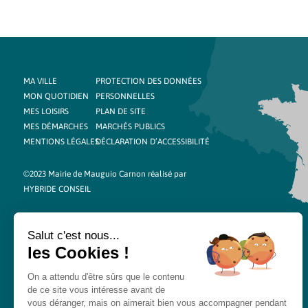
MA VILLE
PROTECTION DES DONNÉES
MON QUOTIDIEN
PERSONNELLES
MES LOISIRS
PLAN DE SITE
MES DÉMARCHES
MARCHÉS PUBLICS
MENTIONS LÉGALES
DÉCLARATION D’ACCESSIBILITÉ
©2023 Mairie de Mauguio Carnon réalisé par
HYBRIDE CONSEIL
Salut c'est nous...
les Cookies !
On a attendu d'être sûrs que le contenu
de ce site vous intéresse avant de
vous déranger, mais on aimerait bien vous accompagner pendant