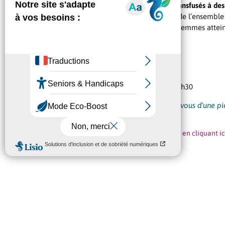
36 % des produits sanguins sont transfusés à des
parvenir aux services d’oncologie de l’ensemble
globules rouges pour soigner des femmes attein
Alors, prêts à sauver des vies ?
PROCHAINE COLLECTE :
Mauguio – Salle Morastel
Les 16 & 17 octobre de 14h30 à 19h30
Pour donner votre sang, munissez-vous d’une pi
Prenez rendez-vous dès maintenant en cliquant ic