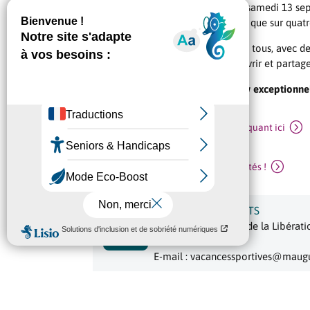
La Ville vous invite à participer le samedi 13 s
Plaine des Sports à Mauguio, ainsi que sur quatr
Une journée 100% sport, ouverte à tous, avec des
nouveautés ! Venez bouger, découvrir et partag
Et ne manquez surtout pas le show exceptionnel
Retrouvez tout le programme en cliquant ici
Inscrivez-vous aux différentes activités !
SERVICE DES SPORTS

Hôtel de ville, place de la Libéra
Tél : 04 34 35 90 59
E-mail : vacancessportives@maug