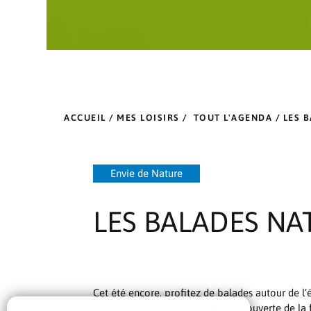
ACCUEIL
/
MES LOISIRS
/
TOUT L'AGENDA
/ LES 
Envie de Nature
LES BALADES NA
Cet été encore, profitez de balades autour de l’
sur le sentier du Cabanier à la découverte de la 