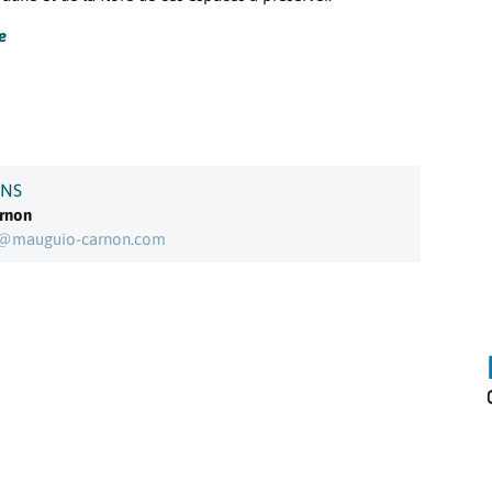
re
ONS
arnon
e@mauguio-carnon.com