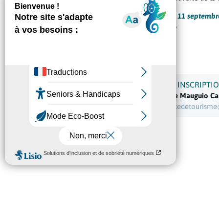
Tous les jeudis, du 3 juillet au 11 septemb
En partenariat avec le
Symbo
Découvrez le programme

INFORMATIONS ET INSCRIPTI
Office de tourisme de Mauguio C
04 67 50 51 15 /
officedetourism