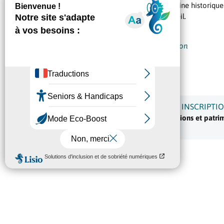
Partez à la découverte du patrimoine historique 
du Château des Comtes de Melgueil.
Jeudi 13 août 2026
Horaires précisés lors de l’inscription
Château des Comtes de Melgueil
23 rue Diderot, 34130 Mauguio

INFORMATIONS ET INSCRIPTI
Service culture, traditions et patr
Tél : 04 67 29 65 35