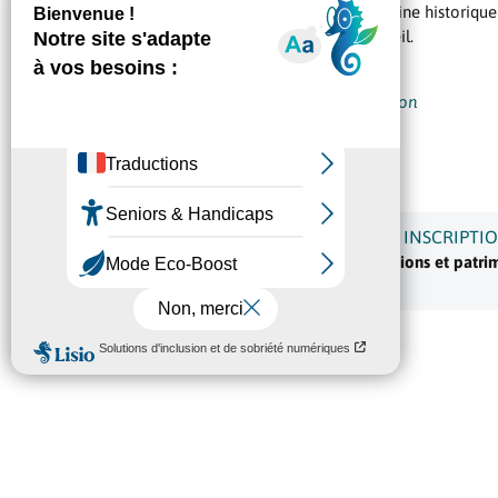
Partez à la découverte du patrimoine historique 
du Château des Comtes de Melgueil.
Jeudi 20 août 2026
Horaires précisés lors de l’inscription
Château des Comtes de Melgueil
23 rue Diderot, 34130 Mauguio

INFORMATIONS ET INSCRIPTI
Service culture, traditions et patr
Tél : 04 67 29 65 35